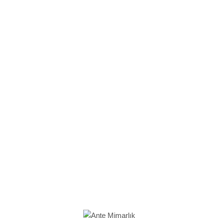
Zarif ve Şık Tasarımlar
Uzman Personel
Kaliteli Hizmet
Güvenilir Ticaret
Zaman Yönetimi
Yenilikçi Anlayış
Neden Ante Mimarlık
Güvenilir Mimari Hizmetler